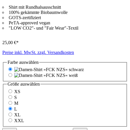
Shirt mit Rundhalsausschnitt
100% gekämmte Biobaumwolle
GOTS-zertifiziert
PeTA-approved vegan
"LOW CO2"- und "Fair Wear"-Textil
25,00 €*
Preise inkl. MwSt. zzgl. Versandkosten
Farbe
auswählen
schwarz
weiß
Größe
auswählen
XS
S
M
L
XL
XXL