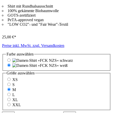
Shirt mit Rundhalsausschnitt
100% gekämmte Biobaumwolle
GOTS-zertifiziert
PeTA-approved vegan
"LOW CO2"- und "Fair Wear"-Textil
25,00 €*
Preise inkl. MwSt. zzgl. Versandkosten
Farbe
auswählen
schwarz
weiß
Größe
auswählen
XS
S
M
L
XL
XXL