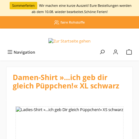
alt springen
Sommerferien
Wir machen eine kurze Auszeit! Eure Bestellungen werden
ab dem 10.08. wieder bearbeitet.
Schöne Ferien!
faire Rohstoffe
Navigation
Damen-Shirt »…ich geb dir
gleich Püppchen!« XL schwarz
Bildergalerie überspringen