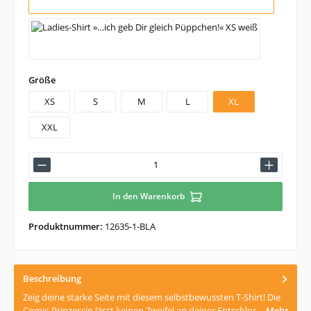
weiß
auswählen
Größe
XS
S
M
L
XL
XXL
In den Warenkorb
Produktnummer:
12635-1-BLA
Beschreibung
Zeig deine starke Seite mit diesem selbstbewussten T-Shirt! Die
Comic-Prinzessin lässt keinen Zweifel an deiner Entschlos…
Mehr