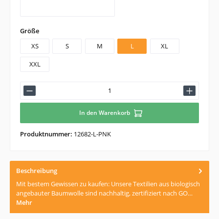
weiß
auswählen
Größe
XS
S
M
L
XL
XXL
In den Warenkorb
Produktnummer:
12682-L-PNK
Beschreibung
Mit bestem Gewissen zu kaufen: Unsere Textilien aus biologisch
angebauter Baumwolle sind nachhaltig, zertifiziert nach GO…
Mehr