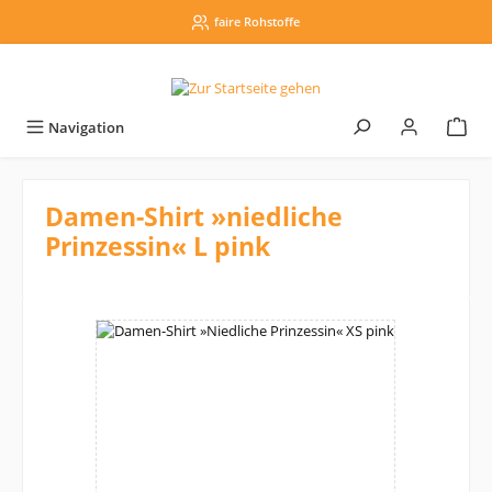
alt springen
faire Rohstoffe
Navigation
Damen-Shirt »niedliche
Prinzessin« L pink
Bildergalerie überspringen