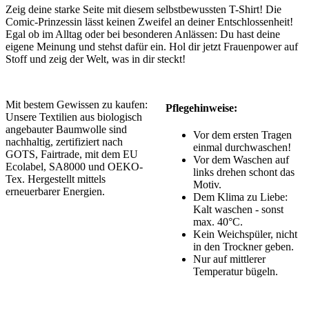
Zeig deine starke Seite mit diesem selbstbewussten T-Shirt! Die
Comic-Prinzessin lässt keinen Zweifel an deiner Entschlossenheit!
Egal ob im Alltag oder bei besonderen Anlässen: Du hast deine
eigene Meinung und stehst dafür ein. Hol dir jetzt Frauenpower auf
Stoff und zeig der Welt, was in dir steckt!
Mit bestem Gewissen zu kaufen:
Pflegehinweise:
Unsere Textilien aus biologisch
angebauter Baumwolle sind
Vor dem ersten Tragen
nachhaltig, zertifiziert nach
einmal durchwaschen!
GOTS, Fairtrade, mit dem EU
Vor dem Waschen auf
Ecolabel, SA8000 und OEKO-
links drehen schont das
Tex. Hergestellt mittels
Motiv.
erneuerbarer Energien.
Dem Klima zu Liebe:
Kalt waschen - sonst
max. 40°C.
Kein Weichspüler, nicht
in den Trockner geben.
Nur auf mittlerer
Temperatur bügeln.