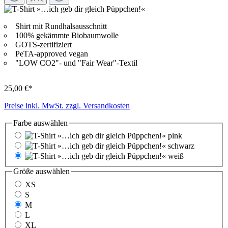
Shirt mit Rundhalsausschnitt
100% gekämmte Biobaumwolle
GOTS-zertifiziert
PeTA-approved vegan
"LOW CO2"- und "Fair Wear"-Textil
25,00 €*
Preise inkl. MwSt. zzgl. Versandkosten
Farbe
auswählen
pink
schwarz
weiß
Größe
auswählen
XS
S
M
L
XL