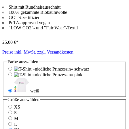
Shirt mit Rundhalsausschnitt
100% gekämmte Biobaumwolle
GOTS-zertifiziert
PeTA-approved vegan
"LOW CO2"- und "Fair Wear"-Textil
25,00 €*
Preise inkl. MwSt. zzgl. Versandkosten
Farbe
auswählen
schwarz
pink
weiß
Größe
auswählen
XS
S
M
L