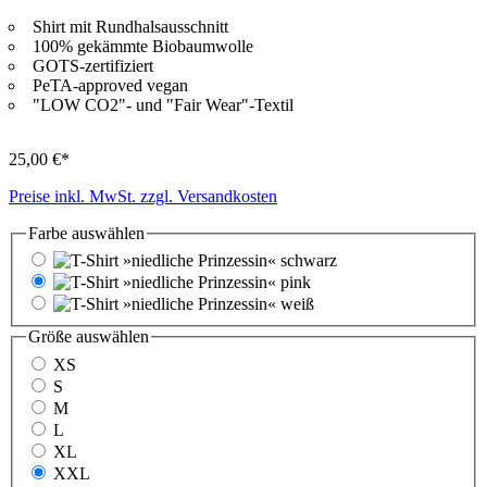
Shirt mit Rundhalsausschnitt
100% gekämmte Biobaumwolle
GOTS-zertifiziert
PeTA-approved vegan
"LOW CO2"- und "Fair Wear"-Textil
25,00 €*
Preise inkl. MwSt. zzgl. Versandkosten
Farbe
auswählen
schwarz
pink
weiß
Größe
auswählen
XS
S
M
L
XL
XXL